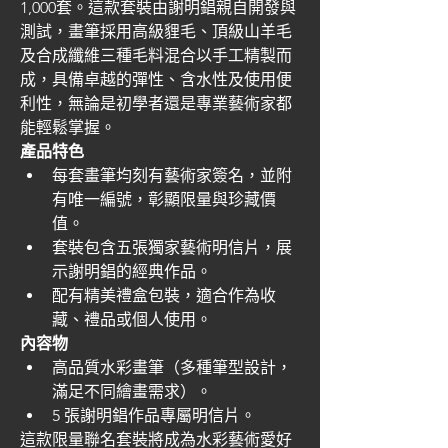
1,000套。這款套裝由謝明錩親自開發與
測試，畫筆採用高級貍毛、頂級山羊毛
及合成纖維三種毛料混合以手工精製而
成，具備卓越的彈性、含水性及使用便
利性，無論是初學者還是專業藝術家都
能輕鬆掌握。
產品特色
每套畫筆均刻有藝術家簽名，並附
有唯一編號，彰顯限量與珍藏價
值。
套裝包含五張獨家藝術明信片，展
示謝明錩的經典作品。
配有精美禮盒包裝，適合作為收
藏、禮品或個人使用。
內容物
高品質水彩畫筆（多種筆型設計，
滿足不同繪畫需求）。
5 張謝明錩作品專屬明信片。
這款限量聯名套裝將成為水彩藝術愛好