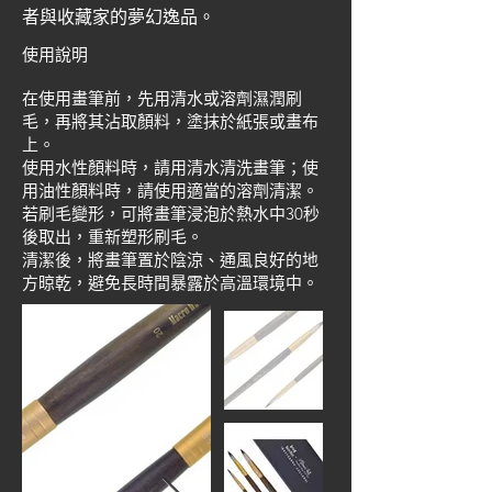
者與收藏家的夢幻逸品。
使用說明
在使用畫筆前，先用清水或溶劑濕潤刷
毛，再將其沾取顏料，塗抹於紙張或畫布
上。
使用水性顏料時，請用清水清洗畫筆；使
用油性顏料時，請使用適當的溶劑清潔。
若刷毛變形，可將畫筆浸泡於熱水中30秒
後取出，重新塑形刷毛。
清潔後，將畫筆置於陰涼、通風良好的地
方晾乾，避免長時間暴露於高溫環境中。