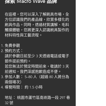
探索 Macro Wave 品牌
在這裡，您可以深入了解刷具市場，全
方位認識我們的產品線，欣賞多樣化的
刷具作品。同時，透過材質講解、毛料
觸摸體驗，您將更深入認識刷具製作的
材料特性與工藝流程。
免費參觀
預約方式：
請於參觀日前至少 3 天透過電話或電子
郵件提前預約。
若您無法於預定時間前來，敬請於 3 天
前通知，我們深感抱歉造成不便。
參加人數： 5–80 人（超過 80 人將分為
兩個場次）
導覽時間： 約 1.5 小時
地址： 桃園市蘆竹區南崁路一段 297 巷
32 號