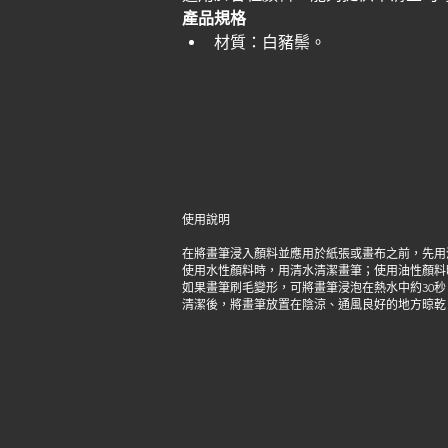
產品規格
材質：白豬鬃。
使用說明
在將畫筆浸入顏料並應用於紙張或畫布之前，先用
使用水性顏料時，用清水清潔畫筆；使用油性顏料
如果畫筆刷毛變形，可將畫筆浸泡在熱水中約30
清潔後，將畫筆放置在陰涼、通風良好的地方晾乾