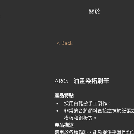
關於
< Back
AR05 - 油畫染拓刷筆
產品特點
採用白豬鬃手工製作。
非常適合將顏料直接塗抹於紙張
模板和銅板等。
產品描述
適用於各種顏料，能夠提供平滑且均