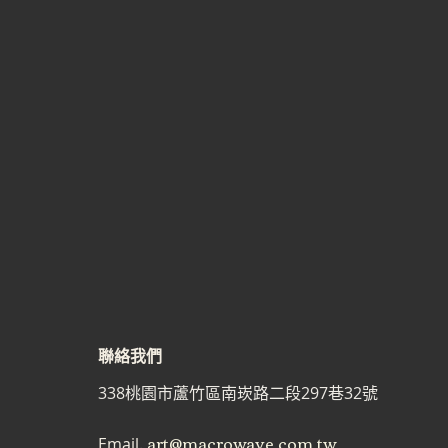
聯絡我們
338桃園市蘆竹區南崁路二段297巷32號
art@macrowave.com.tw
Email.