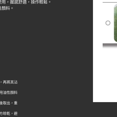
使用，握感舒適，操作輕鬆。
性顏料。
所有規格皆可客
員以獲取更多資
，再將其沾
用油性顏料
後取出，重
方晾乾，避