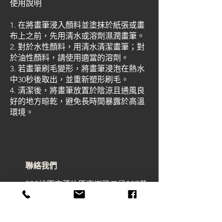
使用說明
1. 在將畫筆浸入顏料並塗抹於紙張或畫
布上之前，先用清水或溶劑濕潤畫筆。
2. 對於水性顏料，用清水清潔畫筆；對
於油性顏料，請使用適當的溶劑。
3. 若畫筆刷毛變形，將畫筆浸泡在熱水
中30秒後取出，並重新塑形刷毛。
4. 清潔後，將畫筆放置於陰涼且通風良
好的地方晾乾，避免長時間暴露於高溫
環境。
聯絡我們
338桃園市蘆竹區南崁路二段297巷
32號
art@macrowave.com.tw
Email.