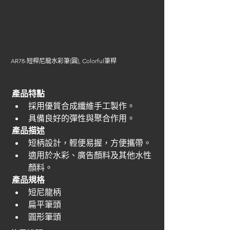
AR78-短桿尼龍水彩筆(圓), Colorful筆桿
產品特點
採用優質合成纖維手工製作。
具備良好的彈性與聚合作用。
產品描述
短柄設計，輕便易握，方便攜帶。
適用於水彩、廣告顏料及其他水性
顏料。
產品規格
短尼龍柄
扁平筆頭
圓形筆頭